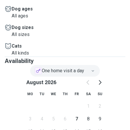
Dog ages
All ages
Dog sizes
All sizes
Cats
All kinds
Availability
One home visit a day
August 2026
MO
TU
WE
TH
FR
SA
SU
1
2
3
4
5
6
7
8
9