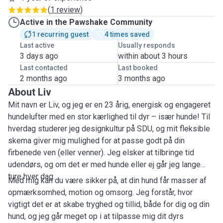
(
1 review
)
Active in the Pawshake Community
1 recurring guest
4 times saved
Last active
Usually responds
3 days ago
within about 3 hours
Last contacted
Last booked
2 months ago
3 months ago
About Liv
Mit navn er Liv, og jeg er en 23 årig, energisk og engageret
hundelufter med en stor kærlighed til dyr – især hunde! Til
hverdag studerer jeg designkultur på SDU, og mit fleksible
skema giver mig mulighed for at passe godt på din
firbenede ven (eller venner). Jeg elsker at tilbringe tid
udendørs, og om det er med hunde eller ej går jeg lange
ture hver dag.
Med mig kan du være sikker på, at din hund får masser af
opmærksomhed, motion og omsorg. Jeg forstår, hvor
vigtigt det er at skabe tryghed og tillid, både for dig og din
hund, og jeg går meget op i at tilpasse mig dit dyrs