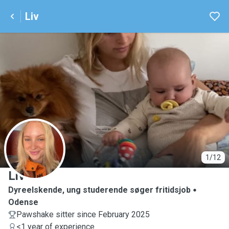
Liv
L
1/12
Liv
Dyreelskende, ung studerende søger fritidsjob
Odense
Pawshake sitter since February 2025
<1 year of experience