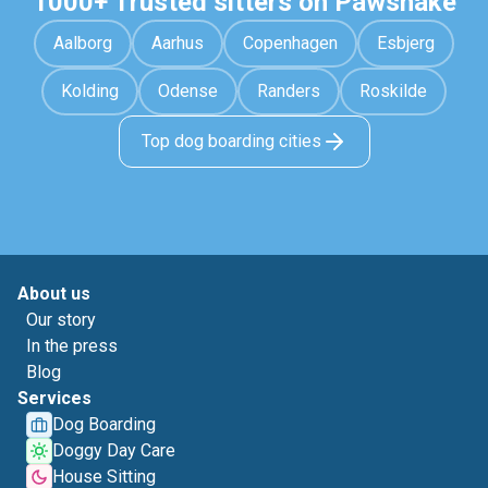
1000+ Trusted sitters on Pawshake
Aalborg
Aarhus
Copenhagen
Esbjerg
Kolding
Odense
Randers
Roskilde
Top dog boarding cities
About us
Our story
In the press
Blog
Services
Dog Boarding
Doggy Day Care
House Sitting