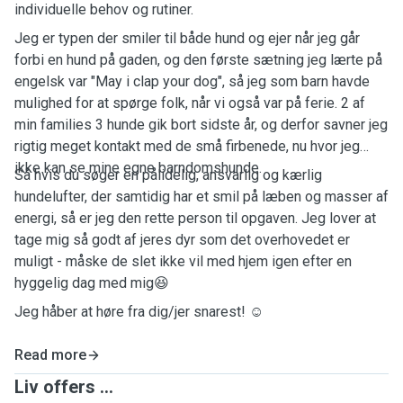
individuelle behov og rutiner.
Jeg er typen der smiler til både hund og ejer når jeg går
forbi en hund på gaden, og den første sætning jeg lærte på
engelsk var "May i clap your dog", så jeg som barn havde
mulighed for at spørge folk, når vi også var på ferie. 2 af
min families 3 hunde gik bort sidste år, og derfor savner jeg
rigtig meget kontakt med de små firbenede, nu hvor jeg
ikke kan se mine egne barndomshunde.
Så hvis du søger en pålidelig, ansvarlig og kærlig
hundelufter, der samtidig har et smil på læben og masser af
energi, så er jeg den rette person til opgaven. Jeg lover at
tage mig så godt af jeres dyr som det overhovedet er
muligt - måske de slet ikke vil med hjem igen efter en
hyggelig dag med mig😆
Jeg håber at høre fra dig/jer snarest! ☺️
Read more
Liv offers ...