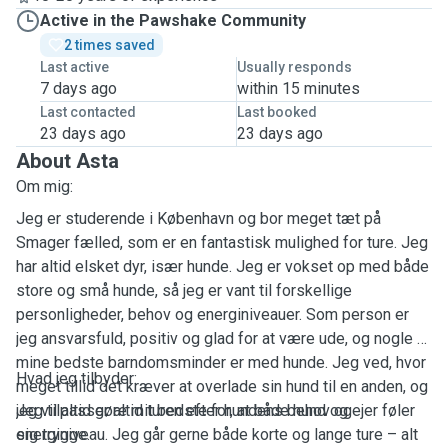
Active in the Pawshake Community
2 times saved
Last active
Usually responds
7 days ago
within 15 minutes
Last contacted
Last booked
23 days ago
23 days ago
About Asta
Om mig:
Jeg er studerende i København og bor meget tæt på
Smager fælled, som er en fantastisk mulighed for ture. Jeg
har altid elsket dyr, især hunde. Jeg er vokset op med både
store og små hunde, så jeg er vant til forskellige
personligheder, behov og energiniveauer. Som person er
jeg ansvarsfuld, positiv og glad for at være ude, og nogle af
mine bedste barndomsminder er med hunde. Jeg ved, hvor
Hvad jeg tilbyder:
meget tillid det kræver at overlade sin hund til en anden, og
jeg vil altid gøre mit bedste for, at både hund og ejer føler
Jeg tilpasser altid turen efter hundens behov og
sig trygge.
energiniveau. Jeg går gerne både korte og lange ture – alt