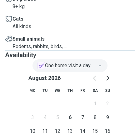
8+ kg
Cats
All kinds
Small animals
Rodents, rabbits, birds, ...
Availability
One home visit a day
August 2026
MO
TU
WE
TH
FR
SA
SU
1
2
3
4
5
6
7
8
9
10
11
12
13
14
15
16