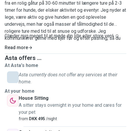
fra en rolig gåtur på 30-60 minutter til længere ture på 2-3
timer for hunde, der elsker aktivitet og eventyr. Jeg nyder at
lege, være aktiv og give hunden en god oplevelse
undervejs, men har også masser af tålmodighed til de
roligere ture med tid til at snuse og udforske. Jeg
Glæder mig meget til at møde din lille eller store ven! ☺️
kommunikerer gerne med ejer før og efter pasning, så du
altid ved, hvordan turen er gået. Hvis hunden drar i båndet,
Read more
stopper jeg med at gå, redirigerer hundens
Asta offers ...
opmærksomhed, og ændrer rute. Jeg har erfaring med
At Asta's home
hunder som drar, og hvis ejer er ok med det, tager jeg gerne
med mig snacks til hunden, så at den kan blive belønnet for
Asta currently does not offer any services at their
god opførsel. Når jeg passer en hund er den altid under
home.
opsyn - jeg ser till at den har alt den skal have, og at den
At your home
ikke keder sig. Skulle det opstå en krise (mod formoden),
House Sitting
kan jeg både livredning for hunde, og er ikke bange for at få
A sitter stays overnight in your home and cares for
den at spytte ut noget den prøver at spise. I sommerferien
your pet
er jeg meget fleksibel og tilgængelig for både heldage,
from
DKK 495
/night
halvdage, korte og lange turer. Vi skrives nærmere ved om
tider.